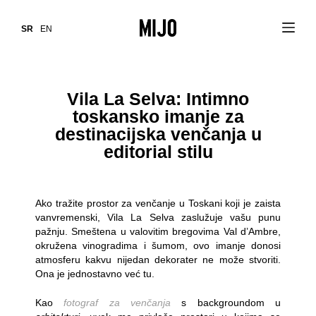
SR
EN
Vila La Selva: Intimno
toskansko imanje za
destinacijska venčanja u
editorial stilu
Ako tražite prostor za venčanje u Toskani koji je zaista
vanvremenski, Vila La Selva zaslužuje vašu punu
pažnju. Smeštena u valovitim bregovima Val d’Ambre,
okružena vinogradima i šumom, ovo imanje donosi
atmosferu kakvu nijedan dekorater ne može stvoriti.
Ona je jednostavno već tu.
Kao
fotograf za venčanja
s backgroundom u