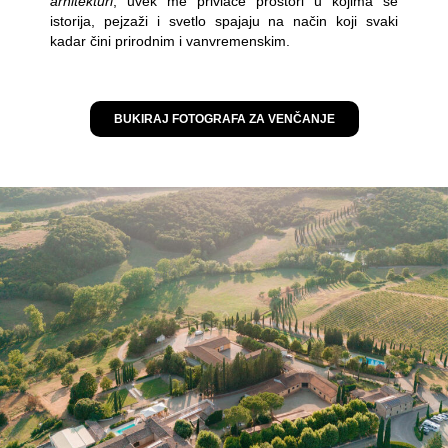
arhitekturi
, uvek me privlače prostori u kojima se
istorija, pejzaži i svetlo spajaju na način koji svaki
kadar čini prirodnim i vanvremenskim.
BUKIRAJ FOTOGRAFA ZA VENČANJE