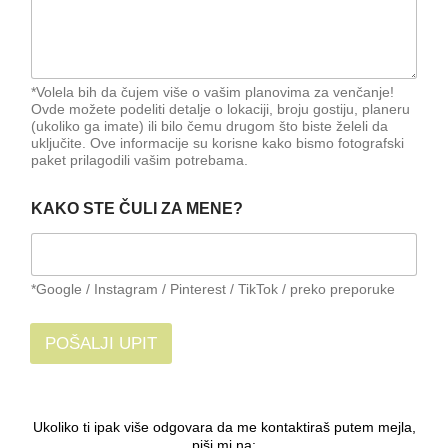
*Volela bih da čujem više o vašim planovima za venčanje!
Ovde možete podeliti detalje o lokaciji, broju gostiju, planeru
(ukoliko ga imate) ili bilo čemu drugom što biste želeli da
uključite. Ove informacije su korisne kako bismo fotografski
paket prilagodili vašim potrebama.
KAKO STE ČULI ZA MENE?
*Google / Instagram / Pinterest / TikTok / preko preporuke
POŠALJI UPIT
Ukoliko ti ipak više odgovara da me kontaktiraš putem mejla,
piši mi na: