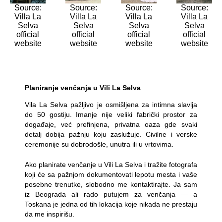
Source:
Source:
Source:
Source:
Villa La
Villa La
Villa La
Villa La
Selva
Selva
Selva
Selva
official
official
official
official
website
website
website
website
Planiranje venčanja u Vili La Selva
Vila La Selva pažljivo je osmišljena za intimna slavlja
do 50 gostiju. Imanje nije veliki fabrički prostor za
događaje, već prefinjena, privatna oaza gde svaki
detalj dobija pažnju koju zaslužuje. Civilne i verske
ceremonije su dobrodošle, unutra ili u vrtovima.
Ako planirate venčanje u Vili La Selva i tražite fotografa
koji će sa pažnjom dokumentovati lepotu mesta i vaše
posebne trenutke, slobodno me kontaktirajte. Ja sam
iz Beograda ali rado putujem za venčanja — a
Toskana je jedna od tih lokacija koje nikada ne prestaju
da me inspirišu.