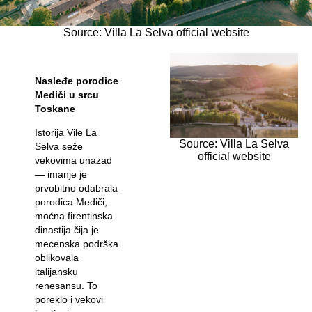
Source: Villa La Selva official website
Nasleđe porodice
Mediči u srcu
Toskane
Istorija Vile La
Source: Villa La Selva
Selva seže
official website
vekovima unazad
— imanje je
prvobitno odabrala
porodica Mediči,
moćna firentinska
dinastija čija je
mecenska podrška
oblikovala
italijansku
renesansu. To
poreklo i vekovi