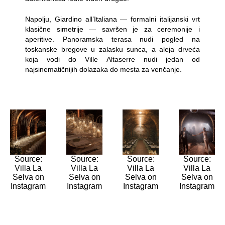
Napolju, Giardino all’Italiana — formalni italijanski vrt
klasične simetrije — savršen je za ceremonije i
aperitive. Panoramska terasa nudi pogled na
toskanske bregove u zalasku sunca, a aleja drveća
koja vodi do Ville Altaserre nudi jedan od
najsinematičnijih dolazaka do mesta za venčanje.
Source:
Source:
Source:
Source:
Villa La
Villa La
Villa La
Villa La
Selva on
Selva on
Selva on
Selva on
Instagram
Instagram
Instagram
Instagram