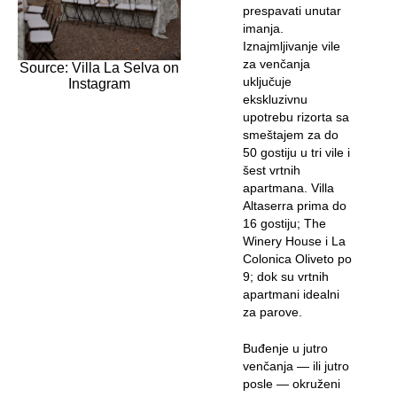
prespavati unutar
imanja.
Iznajmljivanje vile
za venčanja
Source: Villa La Selva on
uključuje
Instagram
ekskluzivnu
upotrebu rizorta sa
smeštajem za do
50 gostiju u tri vile i
šest vrtnih
apartmana. Villa
Altaserra prima do
16 gostiju; The
Winery House i La
Colonica Oliveto po
9; dok su vrtnih
apartmani idealni
za parove.
Buđenje u jutro
venčanja — ili jutro
posle — okruženi