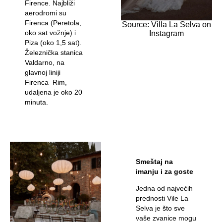
Firence. Najbliži
aerodromi su
Firenca (Peretola,
Source: Villa La Selva on
oko sat vožnje) i
Instagram
Piza (oko 1,5 sat).
Železnička stanica
Valdarno, na
glavnoj liniji
Firenca–Rim,
udaljena je oko 20
minuta.
Smeštaj na
imanju i za goste
Jedna od najvećih
prednosti Vile La
Selva je što sve
vaše zvanice mogu