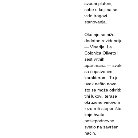
svodni plafoni,
sobe u kojima se
vide tragovi
stanovanja.
Oko nje se nižu
dodatne rezidencije
— Vinarija, La
Colonica Oliveto i
šest vrtnih
apartmana — svaki
sa sopstvenim
karakterom. Tu je
uvek nešto novo
što se može otkriti:
tihi lukovi, terase
okružene vinovom
lozom ili stepenište
koje hvata
poslepodnevno
svetlo na savršen
način.