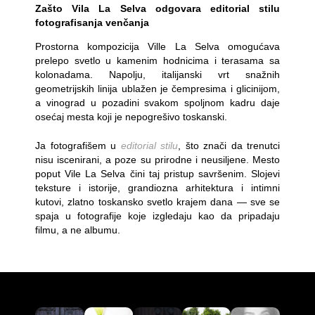
Zašto Vila La Selva odgovara editorial stilu
fotografisanja venčanja
Prostorna kompozicija Ville La Selva omogućava
prelepo svetlo u kamenim hodnicima i terasama sa
kolonadama. Napolju, italijanski vrt snažnih
geometrijskih linija ublažen je čempresima i glicinijom,
a vinograd u pozadini svakom spoljnom kadru daje
osećaj mesta koji je nepogrešivo toskanski.
Ja fotografišem u
editorial stilu
, što znači da trenutci
nisu iscenirani, a poze su prirodne i neusiljene. Mesto
poput Vile La Selva čini taj pristup savršenim. Slojevi
teksture i istorije, grandiozna arhitektura i intimni
kutovi, zlatno toskansko svetlo krajem dana — sve se
spaja u fotografije koje izgledaju kao da pripadaju
filmu, a ne albumu.