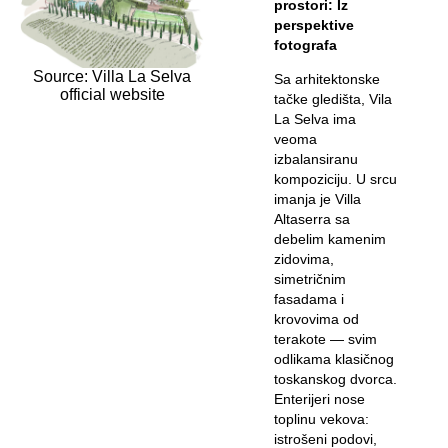
prostori: Iz
perspektive
fotografa
Source: Villa La Selva
Sa arhitektonske
official website
tačke gledišta, Vila
La Selva ima
veoma
izbalansiranu
kompoziciju. U srcu
imanja je Villa
Altaserra sa
debelim kamenim
zidovima,
simetričnim
fasadama i
krovovima od
terakote — svim
odlikama klasičnog
toskanskog dvorca.
Enterijeri nose
toplinu vekova:
istrošeni podovi,