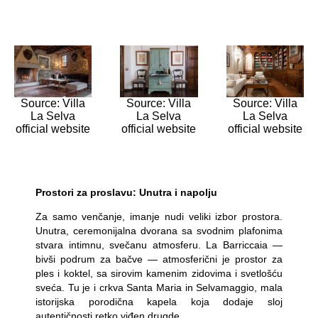
Source: Villa
Source: Villa
Source: Villa
La Selva
La Selva
La Selva
official website
official website
official website
Prostori za proslavu: Unutra i napolju
Za samo venčanje, imanje nudi veliki izbor prostora.
Unutra, ceremonijalna dvorana sa svodnim plafonima
stvara intimnu, svečanu atmosferu. La Barriccaia —
bivši podrum za bačve — atmosferični je prostor za
ples i koktel, sa sirovim kamenim zidovima i svetlošću
sveća. Tu je i crkva Santa Maria in Selvamaggio, mala
istorijska porodična kapela koja dodaje sloj
autentičnosti retko viđen drugde.