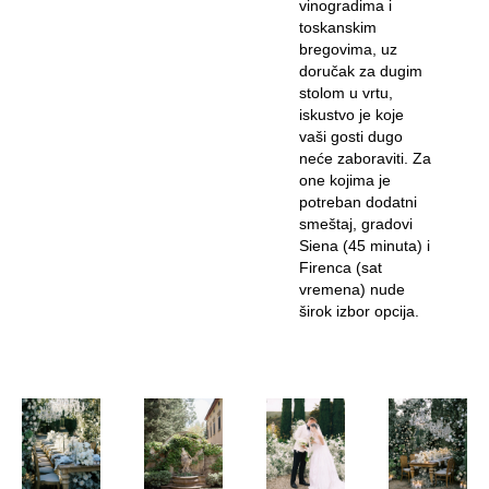
vinogradima i
toskanskim
bregovima, uz
doručak za dugim
stolom u vrtu,
iskustvo je koje
vaši gosti dugo
neće zaboraviti. Za
one kojima je
potreban dodatni
smeštaj, gradovi
Siena (45 minuta) i
Firenca (sat
vremena) nude
širok izbor opcija.