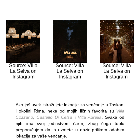
Source: Villa
Source: Villa
Source: Villa
La Selva on
La Selva on
La Selva on
Instagram
Instagram
Instagram
Ako još uvek istražujete lokacije za venčanje u Toskani
i okolini Rima, neke od mojih ličnih favorita su
Villa
Cozzano
,
Castello Di Celsa
i
Villa Aurelia
. Svaka od
njih ima svoj jedinstveni šarm, zbog čega toplo
preporučujem da ih uzmete u obzir prilikom odabira
lokacije za vaše venčanje.