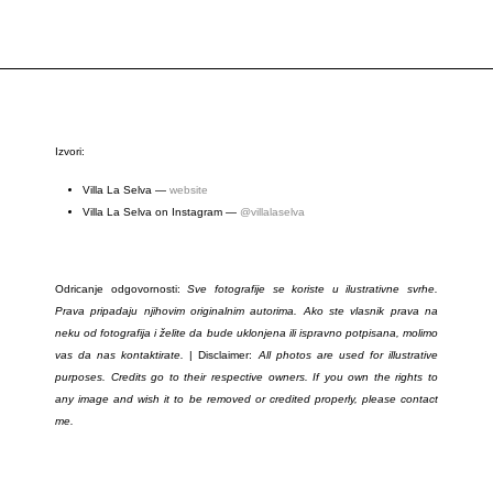
Izvori:
Villa La Selva —
website
Villa La Selva on
Instagram
—
@villalaselva
Odricanje odgovornosti:
Sve fotografije se koriste u ilustrativne svrhe.
Prava pripadaju njihovim originalnim autorima. Ako ste vlasnik prava na
neku od fotografija i želite da bude uklonjena ili ispravno potpisana, molimo
vas da nas kontaktirate.
| Disclaimer:
All photos are used for illustrative
purposes. Credits go to their respective owners. If you own the rights to
any image and wish it to be removed or credited properly, please contact
me.