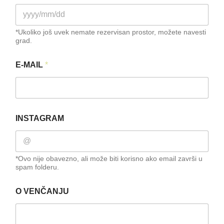
*Ukoliko još uvek nemate rezervisan prostor, možete navesti
grad.
M
E-MAIL
*
E
N
E
?
M
E
INSTAGRAM
S
T
O
*Ovo nije obavezno, ali može biti korisno ako email završi u
spam folderu.
O VENČANJU