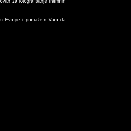
zovan za fotografisanje intimnih
irom Evrope i pomažem Vam da