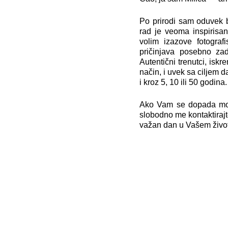
Po prirodi sam oduvek 
rad je veoma inspirisan
volim izazove fotograf
pričinjava posebno zado
Autentični trenutci, isk
način, i uvek sa ciljem d
i kroz 5, 10 ili 50 godina.
Ako Vam se dopada moj 
slobodno me kontaktiraj
važan dan u Vašem živo