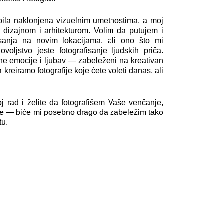
bila naklonjena vizuelnim umetnostima, a moj
 dizajnom i arhitekturom. Volim da putujem i
isanja na novim lokacijama, ali ono što mi
voljstvo jeste fotografisanje ljudskih priča.
rene emocije i ljubav — zabeleženi na kreativan
a kreiramo fotografije koje ćete voleti danas, ali
rad i želite da fotografišem Vaše venčanje,
te — biće mi posebno drago da zabeležim tako
tu.