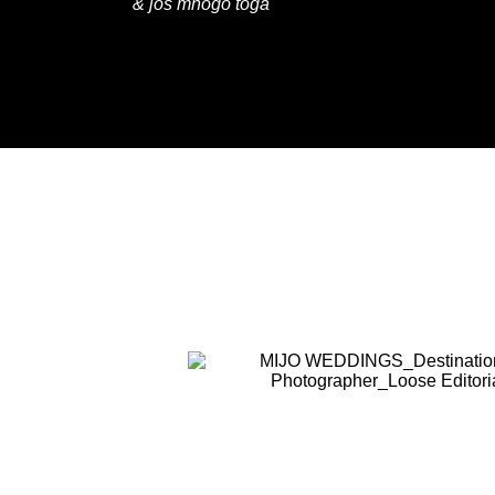
& još mnogo toga