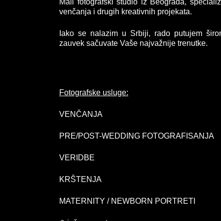
Mali fotografski studio iz Beograda, speciali
venčanja i drugih kreativnih projekata.
Iako se nalazim u Srbiji, rado putujem š
zauvek sačuvate Vaše najvažnije trenutke.
Fotografske usluge:
VENČANJA
PRE/POST-WEDDING FOTOGRAFISANJA
VERIDBE
KRŠTENJA
MATERNITY / NEWBORN PORTRETI