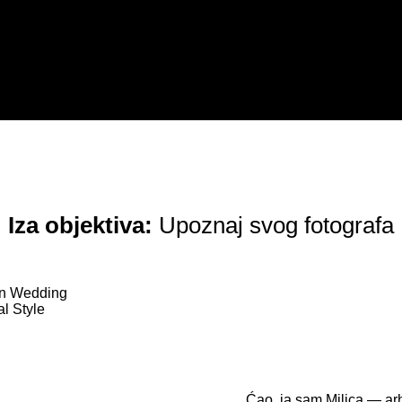
Iza objektiva:
Upoznaj svog fotografa
Ćao, ja sam Milica — arhi