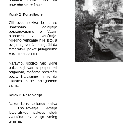
odgovor, molim Vas da
proverite spam folder.
Korak 2: Konsultacije
Cilj ovog poziva je da se
upoznamo i detaljnije
porazgovaramo o Vašim
planovima za venčanje.
Nijedno venčanje nije isto, a
ovaj razgovor će omogućiti da
fotografski paket prilagodimo
Vašim potrebama.
Naravno, ukoliko već vidite
paket koji vam u potpunosti
odgovara, možemo preskočiti
poziv. Najvažnije mi je da
iskustvo bude prilagođeno
vama.
Korak 3: Rezervacija
Nakon konsultacionog poziva
i finalizovanja detalja
fotografskog paketa, sledi
zvanična rezervacija Vašeg
termina.