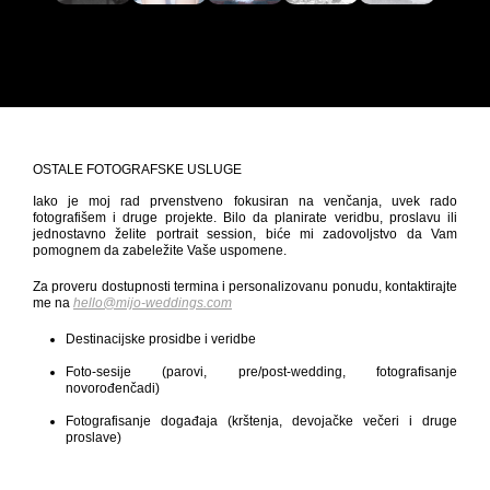
OSTALE FOTOGRAFSKE USLUGE
Iako je moj rad prvenstveno fokusiran na venčanja, uvek rado
fotografišem i druge projekte. Bilo da planirate veridbu, proslavu ili
jednostavno želite portrait session, biće mi zadovoljstvo da Vam
pomognem da zabeležite Vaše uspomene.
Za proveru dostupnosti termina i personalizovanu ponudu, kontaktirajte
me na
hello@mijo-weddings.com
Destinacijske prosidbe i veridbe
Foto-sesije (parovi, pre/post-wedding, fotografisanje
novorođenčadi)
Fotografisanje događaja (krštenja, devojačke večeri i druge
proslave)