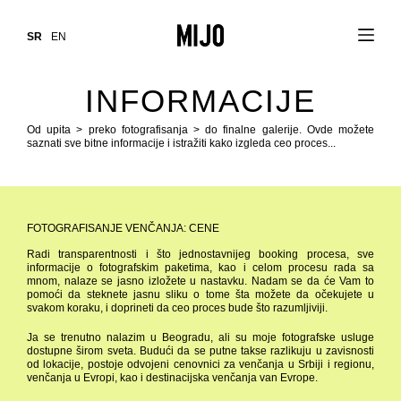
SR
EN
INFORMACIJE
Od upita > preko fotografisanja > do finalne galerije. Ovde možete
saznati sve bitne informacije i istražiti kako izgleda ceo proces...
FOTOGRAFISANJE VENČANJA: CENE
Radi transparentnosti i što jednostavnijeg booking procesa, sve
informacije o fotografskim paketima, kao i celom procesu rada sa
mnom, nalaze se jasno izložete u nastavku. Nadam se da će Vam to
pomoći da steknete jasnu sliku o tome šta možete da očekujete u
svakom koraku, i doprineti da ceo proces bude što razumljiviji.
Ja se trenutno nalazim u Beogradu, ali su moje fotografske usluge
dostupne širom sveta. Budući da se putne takse razlikuju u zavisnosti
od lokacije, postoje odvojeni cenovnici za venčanja u Srbiji i regionu,
venčanja u Evropi, kao i destinacijska venčanja van Evrope.