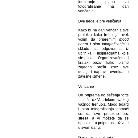
formiranje plana za
fotografisanje na dan
venčanja.
Dve nedelje pre venčanja
Kako bi na dan venčanja sve
proteklo kako treba, ja uvek
volim da pripremim
mood
board i plan fotografisanja
u
skladu sa odgovorima iz
upitnika i inspiracijama koje
ste poslali. Organizovaćemo i
kratak poziv kako bismo
zajedno prošli kroz sve
detalje i napravili eventualne
završne izmene.
Venčanje
Od priprema do sečenja torte
— biću uz Vas tokom svakog
važnog trenutka. Mood board
i plan fotografisanja pomoći
će da sve protekne bez
stresa, a vi možete da se
opustite i u potpunosti uživate
u svom danu.
Dan nakon venčanja