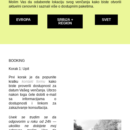
Molim Vas da odaberete lokaciju svog venčanja kako biste otvorili
aktuelni cenovnik i saznali više o dostupnim paketima.
EVROPA
SRBIJA +
SVET
REGION
BOOKING
Korak 1: Upit
Prvi korak je da popunite
kratku
kontakt formu
kako
biste proverili dostupnost za
datum Vašeg venčanja. Ubrzo
nakon toga ćete dobiti e-mail
sa informacijama o
dostupnosti i linkom za
zakazivanje konsultacija.
Uvek se trudim se da
odgovorim u roku od 24h —
ukoliko ne dobijete moj