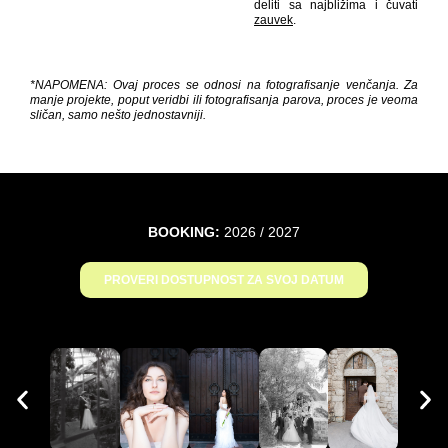
deliti sa najbližima i čuvati
zauvek
.
*NAPOMENA: Ovaj proces se odnosi na fotografisanje venčanja. Za
manje projekte, poput veridbi ili fotografisanja parova, proces je veoma
sličan, samo nešto jednostavniji.
BOOKING:
2026 / 2027
PROVERI DOSTUPNOST ZA SVOJ DATUM