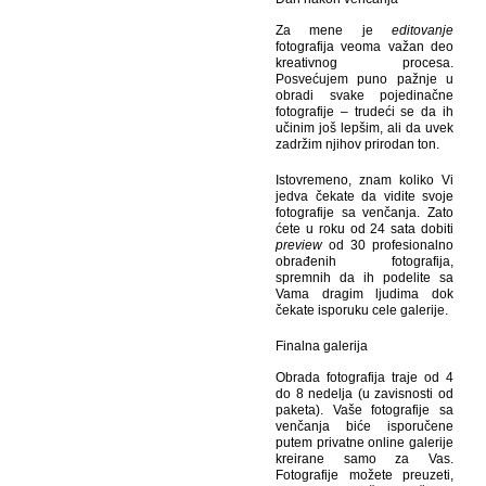
Za mene je
editovanje
fotografija veoma važan deo
kreativnog procesa.
Posvećujem puno pažnje u
obradi svake pojedinačne
fotografije – trudeći se da ih
učinim još lepšim, ali da uvek
zadržim njihov prirodan ton.
Istovremeno, znam koliko Vi
jedva čekate da vidite svoje
fotografije sa venčanja. Zato
ćete u roku od 24 sata dobiti
preview
od 30 profesionalno
obrađenih fotografija,
spremnih da ih podelite sa
Vama dragim ljudima dok
čekate isporuku cele galerije.
Finalna galerija
Obrada fotografija traje od 4
do 8 nedelja (u zavisnosti od
paketa). Vaše fotografije sa
venčanja biće isporučene
putem privatne online galerije
kreirane samo za Vas.
Fotografije možete preuzeti,