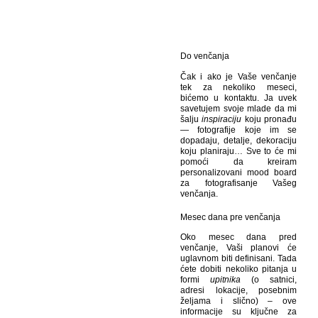
Do venčanja
Čak i ako je Vaše venčanje
tek za nekoliko meseci,
bićemo u kontaktu. Ja uvek
savetujem svoje mlade da mi
šalju
inspiraciju
koju pronađu
— fotografije koje im se
dopadaju, detalje, dekoraciju
koju planiraju… Sve to će mi
pomoći da kreiram
personalizovani mood board
za fotografisanje Vašeg
venčanja.
Mesec dana pre venčanja
Oko mesec dana pred
venčanje, Vaši planovi će
uglavnom biti definisani. Tada
ćete dobiti nekoliko pitanja u
formi
upitnika
(o satnici,
adresi lokacije, posebnim
željama i slično) – ove
informacije su ključne za