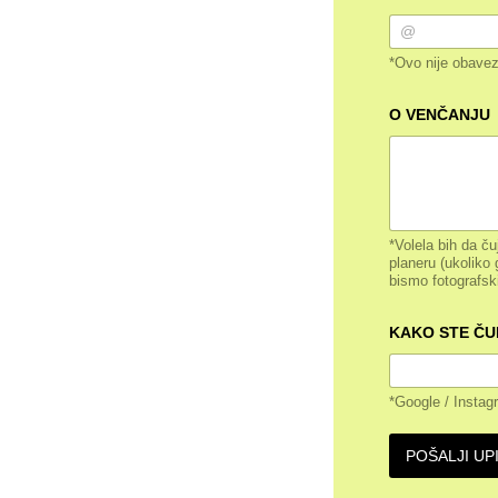
*Ovo nije obavez
O VENČANJU
*Volela bih da ču
planeru (ukoliko 
bismo fotografsk
KAKO STE ČU
*Google / Instag
POŠALJI UP