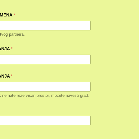
ZIMENA
*
tvog partnera.
ANJA
*
ANJA
*
k nemate rezervisan prostor, možete navesti grad.