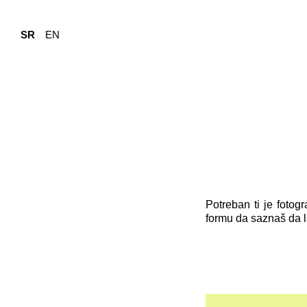
SR
EN
Potreban ti je foto
formu da saznaš da l