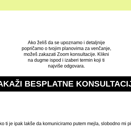
Ako želiš da se upoznamo i detaljnije
popričamo o tvojim planovima za venčanje,
možeš zakazati Zoom konsultacije. Klikni
na dugme ispod i izaberi termin koji ti
najviše odgovara.
AKAŽI BESPLATNE KONSULTACI
ko ti je ipak lakše da komuniciramo putem mejla, slobodno mi pi