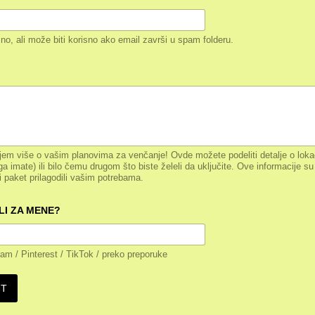
no, ali može biti korisno ako email završi u spam folderu.
jem više o vašim planovima za venčanje! Ovde možete podeliti detalje o lokacij
ga imate) ili bilo čemu drugom što biste želeli da uključite. Ove informacije s
i paket prilagodili vašim potrebama.
LI ZA MENE?
ram / Pinterest / TikTok / preko preporuke
IT