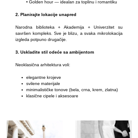
• Golden hour — idealan za toplinu i romantiku
2. Planirajte lokacije unapred
Narodna biblioteka + Akademija + Univerzitet su
savršen kompleks. Sve je blizu, a svaka mikrolokacija
izgleda potpuno drugačije.
3. Uskladite stil odeće sa ambijentom
Neoklasična arhitektura voli:
elegantne krojeve
svilene materijale
minimalističke tonove (bela, crna, krem, zlatna)
klasične cipele i aksesoare