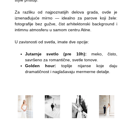
Za razliku od najpoznatijih delova grada, ovde je
iznenađujuće mirno — idealno za parove koji žele:
fotografije bez gužve, čist arhitektonski background i
intimnu atmosferu u samom centru Atine.
U zavisnosti od svetla, imate dve opcije:
Jutarnje svetlo (pre 10h):
meko, čisto,
savršeno za romantične, svetle tonove.
Golden hour:
toplije nijanse koje daju
dramatičnost i naglašavaju mermerne detalje.