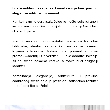
Post-wedding sesija sa kanadsko-grčkim parom:
elegantni editorial momenat
Par koji sam fotografisala želeo je nešto sofisticirano i
inspirisano modenim editorijalima — bez gužve i bez
ukočenih poza.
Krenuli smo od monumentalnih stepenica Narodne
biblioteke, idealnih za šire kadrove sa naglašenim
linijama arhitekture. Nakon toga, pomerili smo se
prema Akademiji i Univerzitetu — dve dodatne lokacije
su na svega nekoliko koraka, a svaka nudi drugačiji
karakter.
Kombinacija elegancije, arhitekture i pravilno
odabranog svetla dala je prefinjen, sofisticiran rezultat
— baš ono što su želeli.