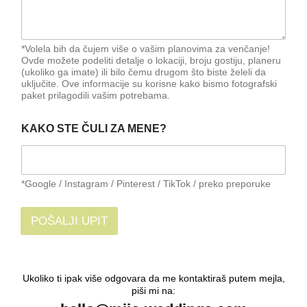
A
I
*Volela bih da čujem više o vašim planovima za venčanje!
Ovde možete podeliti detalje o lokaciji, broju gostiju, planeru
(ukoliko ga imate) ili bilo čemu drugom što biste želeli da
uključite. Ove informacije su korisne kako bismo fotografski
paket prilagodili vašim potrebama.
KAKO STE ČULI ZA MENE?
*Google / Instagram / Pinterest / TikTok / preko preporuke
POŠALJI UPIT
Ukoliko ti ipak više odgovara da me kontaktiraš putem mejla,
piši mi na: