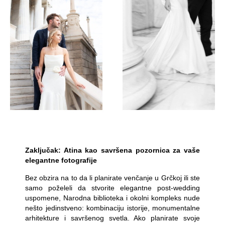
Zaključak: Atina kao savršena pozornica za vaše
elegantne fotografije
Bez obzira na to da li planirate venčanje u Grčkoj ili ste
samo poželeli da stvorite elegantne post-wedding
uspomene, Narodna biblioteka i okolni kompleks nude
nešto jedinstveno: kombinaciju istorije, monumentalne
arhitekture i savršenog svetla. Ako planirate svoje