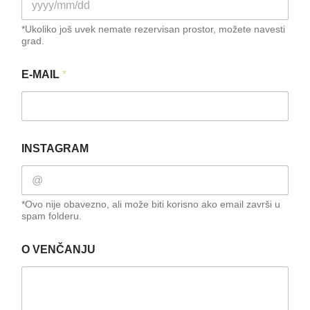
*Ukoliko još uvek nemate rezervisan prostor, možete navesti
grad.
E-MAIL
*
INSTAGRAM
*Ovo nije obavezno, ali može biti korisno ako email završi u
spam folderu.
M
O VENČANJU
E
N
E
?
Z