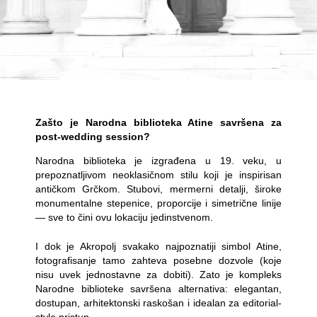
Zašto je Narodna biblioteka Atine savršena za
post-wedding session?
Narodna biblioteka je izgrađena u 19. veku, u
prepoznatljivom neoklasičnom stilu koji je inspirisan
antičkom Grčkom. Stubovi, mermerni detalji, široke
monumentalne stepenice, proporcije i simetrične linije
— sve to čini ovu lokaciju jedinstvenom.
I dok je Akropolj svakako najpoznatiji simbol Atine,
fotografisanje tamo zahteva posebne dozvole (koje
nisu uvek jednostavne za dobiti). Zato je kompleks
Narodne biblioteke savršena alternativa: elegantan,
dostupan, arhitektonski raskošan i idealan za editorial-
style pristup.