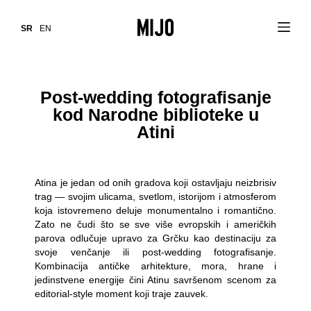
SR
EN
Post-wedding fotografisanje
kod Narodne biblioteke u
Atini
Atina je jedan od onih gradova koji ostavljaju neizbrisiv
trag — svojim ulicama, svetlom, istorijom i atmosferom
koja istovremeno deluje monumentalno i romantično.
Zato ne čudi što se sve više evropskih i američkih
parova odlučuje upravo za Grčku kao destinaciju za
svoje venčanje ili post-wedding fotografisanje.
Kombinacija antičke arhitekture, mora, hrane i
jedinstvene energije čini Atinu savršenom scenom za
editorial-style moment koji traje zauvek.