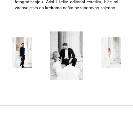
fotografisanje u Atini i želite editorial estetiku, biće mi
zadovoljstvo da kreiramo nešto nezaboravno zajedno.