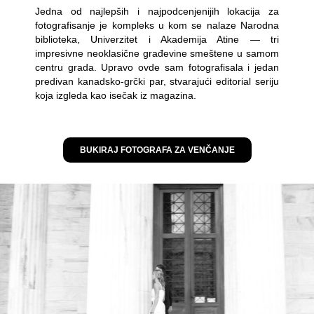
Jedna od najlepših i najpodcenjenijih lokacija za
fotografisanje je kompleks u kom se nalaze Narodna
biblioteka, Univerzitet i Akademija Atine — tri
impresivne neoklasične građevine smeštene u samom
centru grada. Upravo ovde sam fotografisala i jedan
predivan kanadsko-grčki par, stvarajući editorial seriju
koja izgleda kao isečak iz magazina.
BUKIRAJ FOTOGRAFA ZA VENČANJE