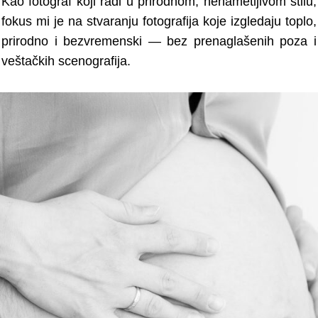
Kao fotograf koji radi u prirodnom, nenametljivom stilu,
fokus mi je na stvaranju fotografija koje izgledaju toplo,
prirodno i bezvremenski — bez prenaglašenih poza i
veštačkih scenografija.