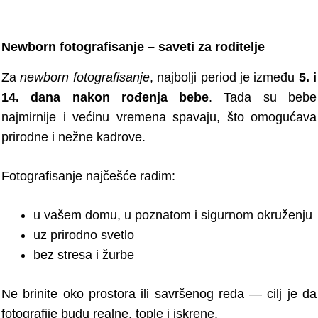
Newborn fotografisanje – saveti za roditelje
Za
newborn fotografisanje
, najbolji period je između
5. i
14. dana nakon rođenja bebe
. Tada su bebe
najmirnije i većinu vremena spavaju, što omogućava
prirodne i nežne kadrove.
Fotografisanje najčešće radim:
u vašem domu, u poznatom i sigurnom okruženju
uz prirodno svetlo
bez stresa i žurbe
Ne brinite oko prostora ili savršenog reda — cilj je da
fotografije budu realne, tople i iskrene.