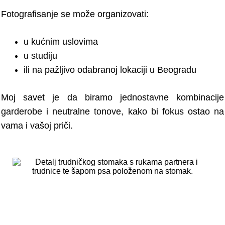
Fotografisanje se može organizovati:
u kućnim uslovima
u studiju
ili na pažljivo odabranoj lokaciji u Beogradu
Moj savet je da biramo jednostavne kombinacije
garderobe i neutralne tonove, kako bi fokus ostao na
vama i vašoj priči.