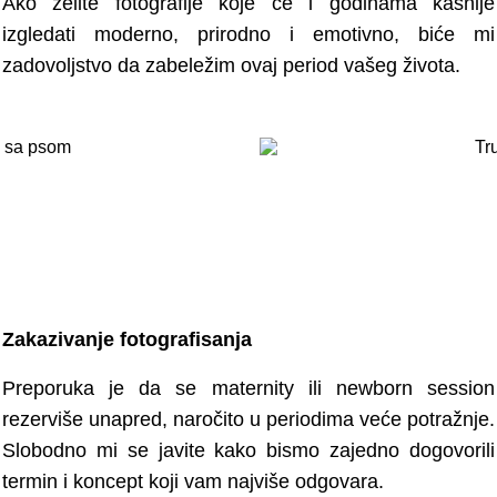
Ako želite fotografije koje će i godinama kasnije
izgledati moderno, prirodno i emotivno, biće mi
zadovoljstvo da zabeležim ovaj period vašeg života.
Zakazivanje fotografisanja
Preporuka je da se maternity ili newborn session
rezerviše unapred, naročito u periodima veće potražnje.
Slobodno mi se javite kako bismo zajedno dogovorili
termin i koncept koji vam najviše odgovara.