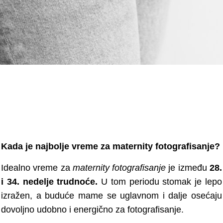
Kada je najbolje vreme za maternity fotografisanje?
Idealno vreme za
maternity fotografisanje
je između
28.
i 34. nedelje trudnoće
.
U tom periodu stomak je lepo
izražen, a buduće mame se uglavnom i dalje osećaju
dovoljno udobno i energično za fotografisanje.