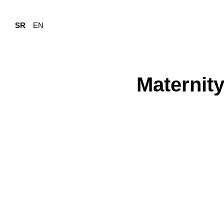
SR
EN
Maternit