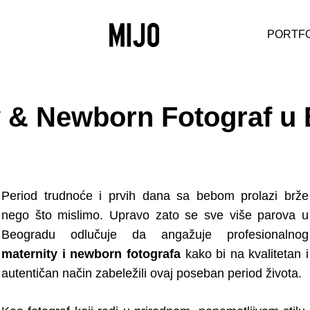
PORTFO
y & Newborn Fotograf u
Period trudnoće i prvih dana sa bebom prolazi brže
nego što mislimo. Upravo zato se sve više parova u
Beogradu odlučuje da angažuje profesionalnog
maternity i newborn fotografa
kako bi na kvalitetan i
autentičan način zabeležili ovaj poseban period života.