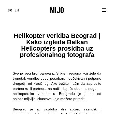
SR
EN
Helikopter veridba Beograd |
Kako izgleda Balkan
Helicopters prosidba uz
profesionalnog fotografa
Sve je veći broj parova iz Srbije i regiona koji žele da
trenutak veridbe bude poseban, neočekivan i potpuno
drugačiji od klasičnog. Ako tražite način da zaprosite
partnerku ili partnera na način koji će oboriti s nogu —
helikopterska veridba u Beogradu je jedno od
najzanimljivijih iskustava koje možete prirediti.
Beograd je iz vazduha dramatičan, raznolik i