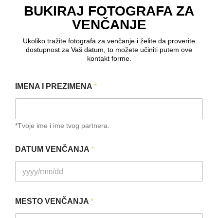
BUKIRAJ FOTOGRAFA ZA
VENČANJE
Ukoliko tražite fotografa za venčanje i želite da proverite
dostupnost za Vaš datum, to možete učiniti putem ove
kontakt forme.
IMENA I PREZIMENA
*
*Tvoje ime i ime tvog partnera.
DATUM VENČANJA
*
MESTO VENČANJA
*