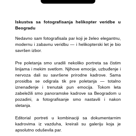
Iskustva sa fotografisanja helikopter veridbe u
Beogradu
Nedavno sam fotografisala par koji je želeo elegantnu,
modernu i zabavnu veridbu — i helikopterski let je bio
savršen izbor.
Pre poletanja smo uradili nekoliko portreta sa čistim
linijama i mekim svetlom. Njihove emocije, uzbuđenje i
nervoza dali su savršene prirodne kadrove. Sama
prosidba se odigrala tik pre poletanja — totalno
iznenađenje i trenutak pun emocija. Tokom leta
zabeležili smo panoramske kadrove sa Beogradom u
pozadini, a fotografisanje smo nastavili i nakon
sletanja.
Editorial portreti u kombinaciji sa dokumentarnim
kadrovima iz vazduha, kreirali su galeriju koja je
apsolutno oduševila par.