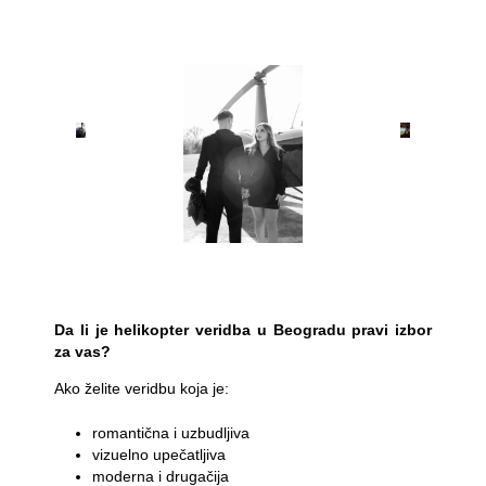
Da li je helikopter veridba u Beogradu pravi izbor
za vas?
Ako želite veridbu koja je:
romantična i uzbudljiva
vizuelno upečatljiva
moderna i drugačija