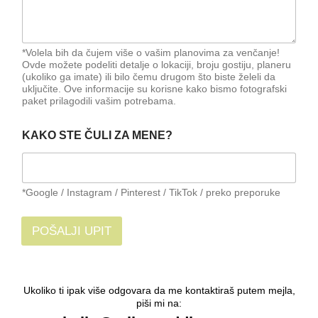
*Volela bih da čujem više o vašim planovima za venčanje!
Ovde možete podeliti detalje o lokaciji, broju gostiju, planeru
(ukoliko ga imate) ili bilo čemu drugom što biste želeli da
uključite. Ove informacije su korisne kako bismo fotografski
paket prilagodili vašim potrebama.
KAKO STE ČULI ZA MENE?
*Google / Instagram / Pinterest / TikTok / preko preporuke
POŠALJI UPIT
Ukoliko ti ipak više odgovara da me kontaktiraš putem mejla,
piši mi na: