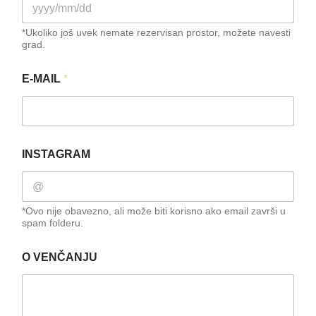
*Ukoliko još uvek nemate rezervisan prostor, možete navesti
grad.
P
E-MAIL
*
R
E
Z
I
M
E
INSTAGRAM
N
A
I
Č
*Ovo nije obavezno, ali može biti korisno ako email završi u
U
spam folderu.
L
I
O VENČANJU