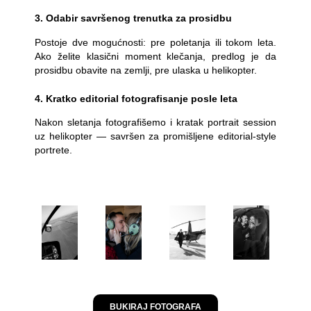
3. Odabir savršenog trenutka za prosidbu
Postoje dve mogućnosti: pre poletanja ili tokom leta.
Ako želite klasični moment klečanja, predlog je da
prosidbu obavite na zemlji, pre ulaska u helikopter.
4. Kratko editorial fotografisanje posle leta
Nakon sletanja fotografišemo i kratak portrait session
uz helikopter — savršen za promišljene editorial-style
portrete.
BUKIRAJ FOTOGRAFA