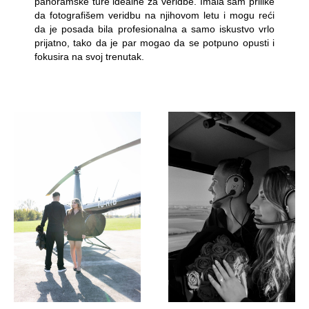
panoramske ture idealne za veridbe. Imala sam prilike
da fotografišem veridbu na njihovom letu i mogu reći
da je posada bila profesionalna a samo iskustvo vrlo
prijatno, tako da je par mogao da se potpuno opusti i
fokusira na svoj trenutak.