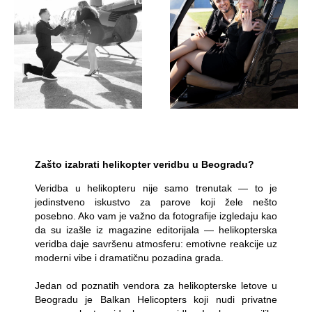
Zašto izabrati helikopter veridbu u Beogradu?
Veridba u helikopteru nije samo trenutak — to je
jedinstveno iskustvo za parove koji žele nešto
posebno. Ako vam je važno da fotografije izgledaju kao
da su izašle iz magazine editorijala — helikopterska
veridba daje savršenu atmosferu: emotivne reakcije uz
moderni vibe i dramatičnu pozadina grada.
Jedan od poznatih vendora za helikopterske letove u
Beogradu je Balkan Helicopters koji nudi privatne