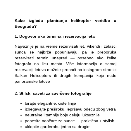
Kako izgleda planiranje helikopter veridbe u
Beogradu?
1. Dogovor oko termina i rezervacija leta
Najvažnije je na vreme rezervisati let. Vikendi i zalasci
sunca se najbrže popunjavaju, pa je preporuka
rezervisati termin unapred — posebno ako želite
fotografa na licu mesta. Više informacija o samoj
rezervaciji letova možete pronaći na instagram stranici
Balkan Helicopters ili drugih kompanija koje nude
panoramske letove
2.
Stilski saveti za savršene fotografije
birajte elegantne, čiste linije
izbegavajte preširoku, lepršavu odeću zbog vetra
neutralne i tamnije boje deluju luksuznije
ponesite naočare za sunce — praktična + stylish
uklopite garderobu jedno sa drugim