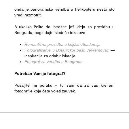
onda je panoramska veridba u helikopteru nešto što
vredi razmotriti.
A ukoliko želite da istražite još ideja za prosidbu u
Beogradu, pogledajte sledeće tekstove:
Romantična prosidba u knjižari Akademija
Fotografisanje u Botaničkoj bašti Jevremovac
—
inspiracija za odabir lokacije
Fotograf za veridbu u Beogradu
Potreban Vam je fotograf?
Pošaljite mi poruku – tu sam da za vas kreiram
fotografije koje ćete voleti zauvek.