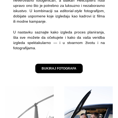
neverovatno fotogeničan, a Balkan Helicopters nudi
upravo ono što je potrebno za luksuzno i nezaboravno
iskustvo. U kombinaciji sa
editorial-style
fotografijom,
dobijate uspomene koje izgledaju kao kadrovi iz filma
ili modne kampanje.
U nastavku saznajte kako izgleda proces planiranja,
šta sve možete da očekujete i kako da vaša veridba
izgleda spektakularno — i u stvarnom životu i na
fotografijama.
BUKIRAJ FOTOGRAFA