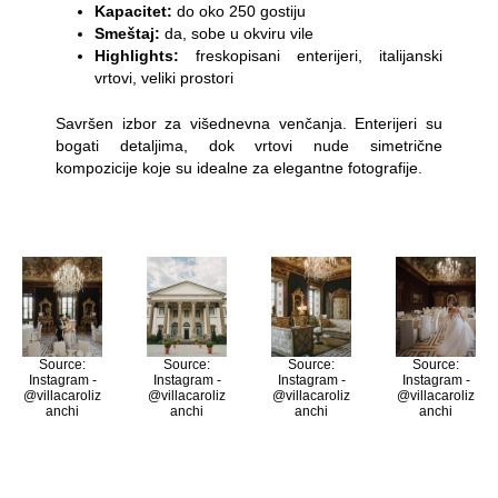
Kapacitet:
do oko 250 gostiju
Smeštaj:
da, sobe u okviru vile
Highlights:
freskopisani enterijeri, italijanski
vrtovi, veliki prostori
Savršen izbor za višednevna venčanja. Enterijeri su
bogati detaljima, dok vrtovi nude simetrične
kompozicije koje su idealne za elegantne fotografije.
Source:
Source:
Source:
Source:
Instagram -
Instagram -
Instagram -
Instagram -
@villacaroliz
@villacaroliz
@villacaroliz
@villacaroliz
anchi
anchi
anchi
anchi