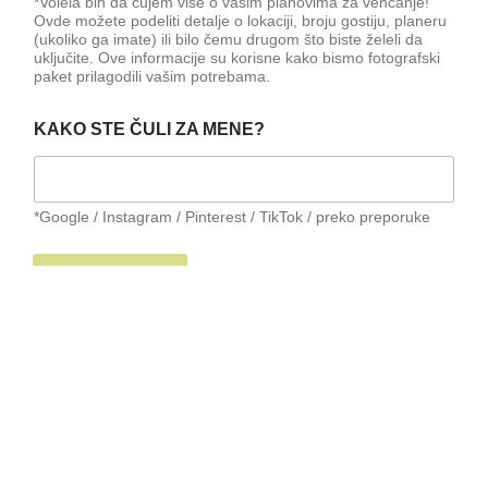
*Volela bih da čujem više o vašim planovima za venčanje!
Ovde možete podeliti detalje o lokaciji, broju gostiju, planeru
(ukoliko ga imate) ili bilo čemu drugom što biste želeli da
uključite. Ove informacije su korisne kako bismo fotografski
paket prilagodili vašim potrebama.
D
KAKO STE ČULI ZA MENE?
A
T
U
M
V
*Google / Instagram / Pinterest / TikTok / preko preporuke
E
N
POŠALJI UPIT
Č
A
N
J
A
Ukoliko ti ipak više odgovara da me kontaktiraš putem mejla,
S
piši mi na:
T
hello@mijo-weddings.com
E