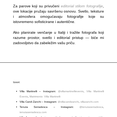
Za parove koji su privučeni
editorial stilom fotografije
,
ove lokacije pružaju savršenu osnovu. Svetlo, teksture
i atmosfera omogućavaju fotografije koje su
istovremeno sofisticirane i autentične.
Ako planirate venčanje u Italiji i tražite fotografa koji
razume prostor, svetlo i editorial pristup — biće mi
zadovoljstvo da zabeležim vašu priču.
Izvori:
Villa Martinelli – Instagram:
@villamartinellievents
,
Villa Martinelli
Events
,
Matrimonio: Villa Martinelli
Villa Caroli Zanchi – Instagram:
@villacarolizanchi
,
villazanchi.com
Tenuta Serradesca – Instagram:
@tenutaserradesca
,
tenutaserradesca.com