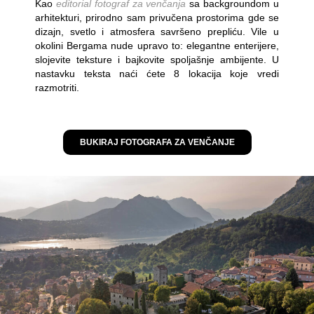
Kao
editorial fotograf za venčanja
sa backgroundom u
arhitekturi, prirodno sam privučena prostorima gde se
dizajn, svetlo i atmosfera savršeno prepliću. Vile u
okolini Bergama nude upravo to: elegantne enterijere,
slojevite teksture i bajkovite spoljašnje ambijente. U
nastavku teksta naći ćete 8 lokacija koje vredi
razmotriti.
BUKIRAJ FOTOGRAFA ZA VENČANJE