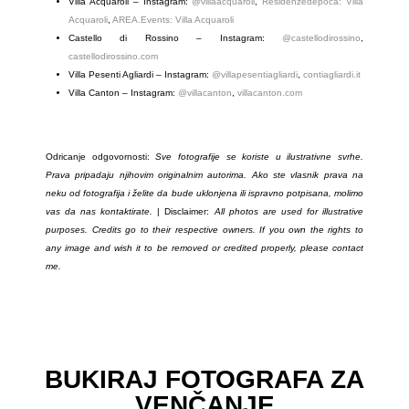
Villa Acquaroli – Instagram:
@villaacquaroli
,
Residenzedepoca: Villa
Acquaroli
,
AREA.Events: Villa Acquaroli
Castello di Rossino – Instagram:
@castellodirossino
,
castellodirossino.com
Villa Pesenti Agliardi – Instagram:
@villapesentiagliardi
,
contiagliardi.it
Villa Canton – Instagram:
@villacanton
,
villacanton.com
Odricanje odgovornosti:
Sve fotografije se koriste u ilustrativne svrhe.
Prava pripadaju njihovim originalnim autorima. Ako ste vlasnik prava na
neku od fotografija i želite da bude uklonjena ili ispravno potpisana, molimo
vas da nas kontaktirate.
| Disclaimer:
All photos are used for illustrative
purposes. Credits go to their respective owners. If you own the rights to
any image and wish it to be removed or credited properly, please contact
me.
BUKIRAJ FOTOGRAFA ZA
VENČANJE